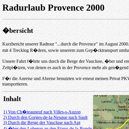
Radurlaub Provence 2000
�bersicht
Kurzbericht unserer Radtour "...durch die Provence" im August 2000
mit 4 Trecking R�dern, sowie unserem zum Gep�cktransport umfun
Unsere Fahrt f�hrte uns durch die Berge der Vaucluse, �ber und ent
Zeltpl�tzen, von denen es auch in der Provence mehr als gen�gend 
F�r die Anreise und Abreise benutzten wir erneut meinen Privat P
transportieren.
Inhalt
1) Von Ch�teauneuf nach Villes-s-Auzon
2) Durch den Gorges-de-la-Nesque nach Sault
3) Durch die Berge der Vaucluse nach Apt
4) �ber den Luberon an den Etang-de-la-Bonde