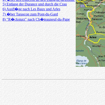
5) Entlang der Durance und durch die Crau
6) Ausfl�ge nach Les Baux und Arles
7) �ber Tarascon zum Pont-du-Gard
8) "R�cksturz" nach Ch�teauneuf-du-Pape