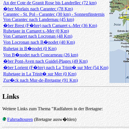
An der Cote de Granit Rose bis Landrellec (72 km)
�ber Morlaix nach Carantec (78 Km)
Carantec - St. Pol - Carantec (30 km) - Sonnenfinsternis
Von Carantec nach Landernau (45 km)
�ber Brest (F�hre) nach Camaret s.-Mer (36 Km)
Ruhetage in Camaret s.-Mer (0 Km)
Von Camaret nach Locronan (48 Km)
Von Locronan nach B�nodet (40 Km)
Ruhetag in B�nodet (0 Km)
Von B�nodet nach Concarneau (26 km)
�ber Pont-Aven nach Guidel-Plages (49 Km)
�ber Lorient (F�hre) nach La Trinit� sur Mer (54 Km)
Ruhetage in La Trinit� sur Mer (0 Km)
Zur�ck nach Mur-de-Bretagne (91 Km)
Links
Weitere Links zum Thema "Radfahren in der Bretagne:
Fahrradtouren
(Bretagne ausw�hlen)