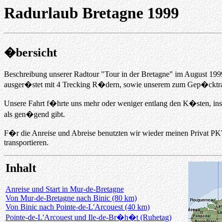
Radurlaub Bretagne 1999
�bersicht
Beschreibung unserer Radtour "Tour in der Bretagne" im August 1999
ausger�stet mit 4 Trecking R�dern, sowie unserem zum Gep�cktra
Unsere Fahrt f�hrte uns mehr oder weniger entlang den K�sten, insg
als gen�gend gibt.
F�r die Anreise und Abreise benutzten wir wieder meinen Privat P
transportieren.
Inhalt
Anreise und Start in Mur-de-Bretagne
Von Mur-de-Bretagne nach Binic (80 km)
Von Binic nach Pointe-de-L'Arcouest (40 km)
Pointe-de-L'Arcouest und Ile-de-Br�h�t (Ruhetag)